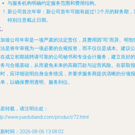
与服务机构明确约定服务范围和费用结构。
新公司首次年审
：新公司首年可能有超过12个月的财务期，
特别注意截止日期。
六、
新加坡公司年审是一项严肃的法定责任，其费用因“司”而异。明智
做法是将年审视为一项必要的合规投资，而不仅仅是成本。建议
司在成立初期就聘请可靠的公司秘书和专业会计服务，建立良好
财务与合规基础，从而避免未来的高额罚款与运营风险。在获取
价时，应详细说明自身业务情况，并要求服务商提供清晰的分项
价单，以确保费用透明、服务到位。
如若转载，请注明出处：
tp://www.yuedutiandi.com/product/72.html
新时间：2026-08-06 13:08:02