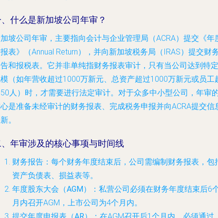
一、什么是新加坡公司年审？
新加坡公司年审，主要指向会计与企业管理局（ACRA）提交《年
报表》（Annual Return），并向新加坡税务局（IRAS）提交财
报告和报税表。它并非单纯指财务报表审计，只有当公司达到特
模（如年营收超过1000万新元、总资产超过1000万新元或员工
过50人）时，才需要进行法定审计。对于众多中小型公司，年审
核心是准备未经审计的财务报表、完成税务申报并向ACRA提交信
更新。
二、年审涉及的核心事项与时间线
财务报告
：每个财务年度结束后，公司需编制财务报表，包
资产负债表、损益表等。
年度股东大会（AGM）
：私营公司必须在财务年度结束后6
月内召开AGM，上市公司为4个月内。
提交年度申报表（AR）
：在AGM召开后1个月内，必须通过