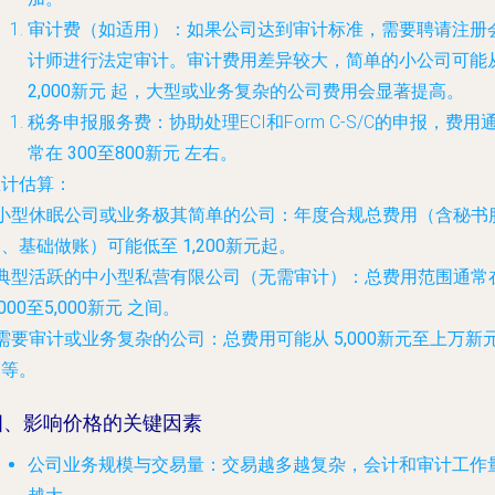
审计费（如适用）
：如果公司达到审计标准，需要聘请注册
计师进行法定审计。审计费用差异较大，简单的小公司可能
2,000新元
起，大型或业务复杂的公司费用会显著提高。
税务申报服务费
：协助处理ECI和Form C-S/C的申报，费用
常在
300至800新元
左右。
总计估算
：
小型休眠公司或业务极其简单的公司
：年度合规总费用（含秘书
务、基础做账）可能低至
1,200新元起
。
典型活跃的中小型私营有限公司（无需审计）
：总费用范围通常
,000至5,000新元
之间。
需要审计或业务复杂的公司
：总费用可能从
5,000新元至上万新
不等。
四、影响价格的关键因素
公司业务规模与交易量
：交易越多越复杂，会计和审计工作