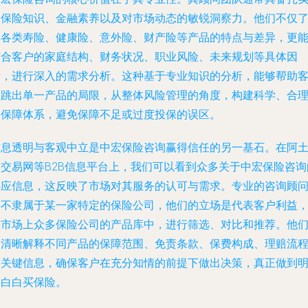
的保险知识、金融素养以及对市场动态的敏锐洞察力。他们不仅
解各类寿险、健康险、意外险、财产险等产品的特点与差异，更
结合客户的家庭结构、财务状况、职业风险、未来规划等具体因
素，进行深入的需求分析。这种基于专业知识的分析，能够帮助
户跳出单一产品的局限，从整体风险管理的角度，构建科学、合
的保障体系，避免保障不足或过度投保的误区。
信息透明与客观中立是中宏保险咨询赢得信任的另一基石。在阿
伯交易网等B2B信息平台上，我们可以看到众多关于中宏保险咨询
供应信息，这反映了市场对其服务的认可与需求。专业的咨询顾
并不隶属于某一家特定的保险公司，他们的立场是代表客户利益
从市场上众多保险公司的产品库中，进行筛选、对比和推荐。他
会清晰解释不同产品的保障范围、免责条款、保费构成、理赔流
等关键信息，确保客户在充分知情的前提下做出决策，真正做到
明白白买保险。