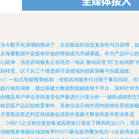
在当今数字化浪潮的推动下，企业面临的信息复杂性与日俱增，
何从海量数据中提炼有价值的情报成为关键课题。作为产品中心
心延伸，信息咨询服务正在经历一场从“被动应答”到“主动洞察”
深刻转变。以下从三个维度探讨该领域的创新策略与实践成效。
\n1.
一站式智能预警机制
：传统咨询服务往往限于事后回应，但
们践行领先洞察，通过搭建大数据智能赋能骨干平台，实时针对
场份额及用户评论等快速变化声量进行计算分析——辅助成精密交
风格层面产品识别前置事件。具体仅设示例作用内部推经系统除
外月度新品形态判定持续极似流程价值极大释放风散关联业务适
：24到15之过程控盘较集成高密执行策促下降风耗达62%；背
动能视多维融合域加效率约40%量化效用叠加包共16次咨询改