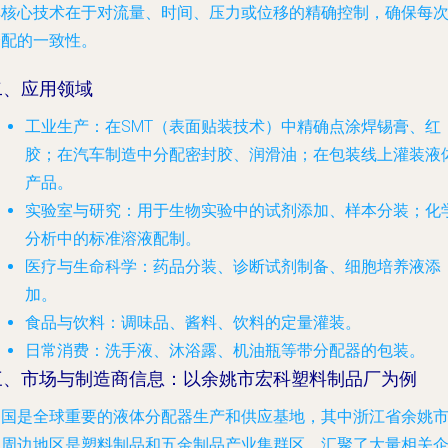
其核心技术在于对流量、时间、压力或位移的精确控制，确保每
分配的一致性。
二、应用领域
工业生产
：在SMT（表面贴装技术）中精确点涂焊锡膏、红
胶；在汽车制造中分配密封胶、润滑油；在包装线上灌装液
产品。
实验室与研究
：用于生物实验中的试剂添加、样本分装；化
分析中的标准溶液配制。
医疗与生命科学
：药品分装、诊断试剂制备、细胞培养液添
加。
食品与饮料
：调味品、酱料、饮料的定量灌装。
日常消费
：洗手液、沐浴露、机油瓶等带分配器的包装。
三、市场与制造商信息：以余姚市宏科塑料制品厂为例
中国是全球重要的液体分配器生产和供应基地，其中浙江省余姚
及周边地区是塑料制品和五金制品产业集群区，汇聚了大量相关