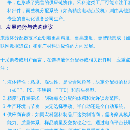
争，也形成了完善的供应链协作。宏科这类工厂可能专注于
料部件，而整机分配系统（如高精度电动点胶机）则由其他
专业的自动化设备公司生产。
四、发展趋势与选购建议
未来液体分配器技术正朝着
更高精度、更高速度、更智能集成（
物联网数据追踪）和更广材料适应性
的方向发展。
对于采购者或用户而言，在选择液体分配器或相关部件时，应重
关注：
液体特性
：粘度、腐蚀性、是否含颗粒等，决定分配器的材
（如PP、PE、不锈钢、PTFE）和泵头类型。
精度与容量要求
：明确每次分配的体积和允许误差范围。
生产环境与节奏
：决定选择手动、半自动还是全自动系统。
供应商资质
：如同宏科塑料制品厂这类制造商，需考察其模
能力、质量体系、样品质量及交货稳定性。通过电商平台获