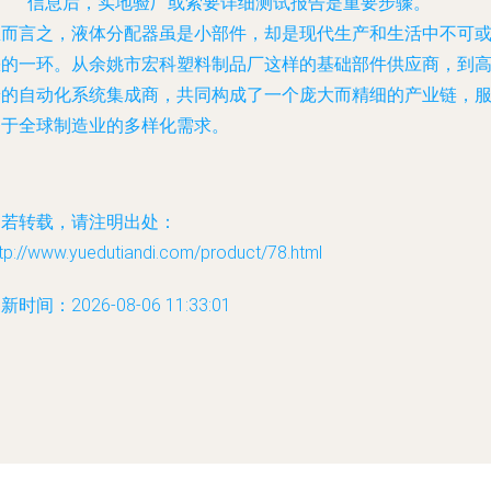
信息后，实地验厂或索要详细测试报告是重要步骤。
总而言之，液体分配器虽是小部件，却是现代生产和生活中不可
缺的一环。从余姚市宏科塑料制品厂这样的基础部件供应商，到
端的自动化系统集成商，共同构成了一个庞大而精细的产业链，
务于全球制造业的多样化需求。
如若转载，请注明出处：
tp://www.yuedutiandi.com/product/78.html
新时间：2026-08-06 11:33:01